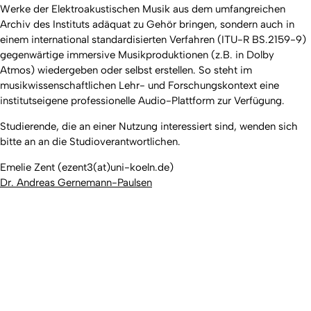
Werke der Elektroakustischen Musik aus dem umfangreichen
Archiv des Instituts adäquat zu Gehör bringen, sondern auch in
einem international standardisierten Verfahren (ITU-R BS.2159-9)
gegenwärtige immersive Musikproduktionen (z.B. in Dolby
Atmos) wiedergeben oder selbst erstellen. So steht im
musikwissenschaftlichen Lehr- und Forschungskontext eine
institutseigene professionelle Audio-Plattform zur Verfügung.
Studierende, die an einer Nutzung interessiert sind, wenden sich
bitte an an die Studioverantwortlichen.
Emelie Zent (ezent3(at)uni-koeln.de)
Dr. Andreas Gernemann-Paulsen
Nach 
Erstellt am: 30. Juni 2025 zuletzt geändert am: 24. April 2026
Universität zu Köln
Datenschutz
Barrierefreiheitserklärung
Leichte Sprache
Sitemap
Impressum
Kontakt